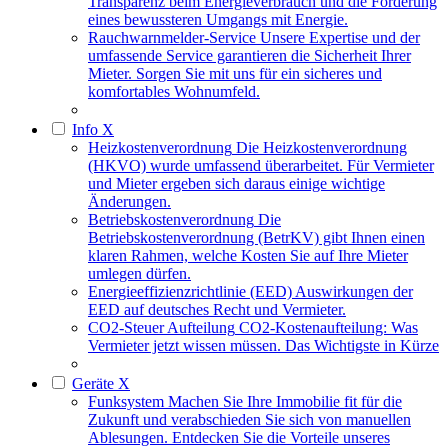
Transparenz beim Energieverbrauch und die Förderung
eines bewussteren Umgangs mit Energie.
Rauchwarnmelder-Service
Unsere Expertise und der
umfassende Service garantieren die Sicherheit Ihrer
Mieter. Sorgen Sie mit uns für ein sicheres und
komfortables Wohnumfeld.
Info
X
Heizkostenverordnung
Die Heizkostenverordnung
(HKVO) wurde umfassend überarbeitet. Für Vermieter
und Mieter ergeben sich daraus einige wichtige
Änderungen.
Betriebskostenverordnung
Die
Betriebskostenverordnung (BetrKV) gibt Ihnen einen
klaren Rahmen, welche Kosten Sie auf Ihre Mieter
umlegen dürfen.
Energieeffizienzrichtlinie (EED)
Auswirkungen der
EED auf deutsches Recht und Vermieter.
CO2-Steuer Aufteilung
CO2-Kostenaufteilung: Was
Vermieter jetzt wissen müssen. Das Wichtigste in Kürze
Geräte
X
Funksystem
Machen Sie Ihre Immobilie fit für die
Zukunft und verabschieden Sie sich von manuellen
Ablesungen. Entdecken Sie die Vorteile unseres