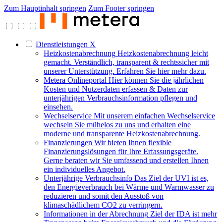
Zum Hauptinhalt springen
Zum Footer springen
Dienstleistungen
X
Heizkostenabrechnung
Heizkostenabrechnung leicht
gemacht. Verständlich, transparent & rechtssicher mit
unserer Unterstützung. Erfahren Sie hier mehr dazu.
Metera Onlineportal
Hier können Sie die jährlichen
Kosten und Nutzerdaten erfassen & Daten zur
unterjährigen Verbrauchsinformation pflegen und
einsehen.
Wechselservice
Mit unserem einfachen Wechselservice
wechseln Sie mühelos zu uns und erhalten eine
moderne und transparente Heizkostenabrechnung.
Finanzierungen
Wir bieten Ihnen flexible
Finanzierungslösungen für Ihre Erfassungsgeräte.
Gerne beraten wir Sie umfassend und erstellen Ihnen
ein individuelles Angebot.
Unterjährige Verbrauchsinfo
Das Ziel der UVI ist es,
den Energieverbrauch bei Wärme und Warmwasser zu
reduzieren und somit den Ausstoß von
klimaschädlichem CO2 zu verringern.
Informationen in der Abrechnung
Ziel der IDA ist mehr