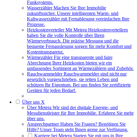
Funksystems.
Wasserzähler
Machen Sie Ihre Immobilie
zukunftssicher. Unsere intelligenten Warm- und
Kaltwasserzähler mit Fernablesung vereinfachen Ihre
Prozesse.
Heizkostenverteiler
Mit Metera Heizkostenverteilern
haben Sie die volle Kontrolle über Ihren
Wärmeverbrauch. Die präzise Messung und die
bequeme Fernauslesung sorgen für mehr Komfort und
Kostentransparenz.
Wärmezähler
Für eine transparente und faire
Abrechnung Ihrer Heizkosten bieten wir ein
umfassendes Sortiment an Wärmezählern und Zubehör.
Rauchwarnmelder
Rauchwarnmelder sind nicht nur
gesetzlich vorgeschrieben, sie retten Leben und
schützen Ihr Eigentum. Bei uns finden Sie zertifizierte
Geräten für jeden Bedarf.
Über uns
X
Über Metera
Wir sind der digitale Energie- und
Messdienstleister für Ihre Immobilie. Erfahren Sie mehr
über uns.
Ansprechpartner
Haben Sie Fragen? Benötigen Sie
Hilfe? Unser Team steht Ihnen gerne zur Verfügung.
Karriere bei Metera
Starten Sie mit uns in Ihre