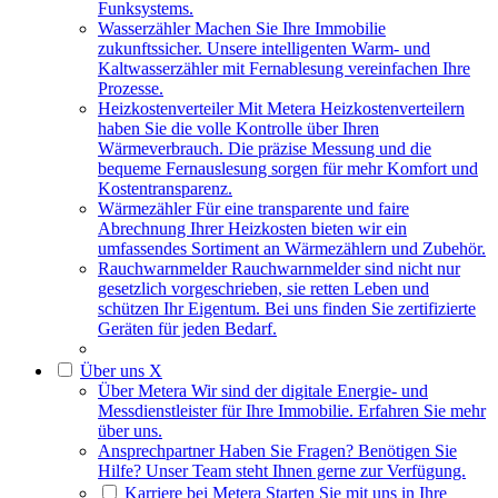
Funksystems.
Wasserzähler
Machen Sie Ihre Immobilie
zukunftssicher. Unsere intelligenten Warm- und
Kaltwasserzähler mit Fernablesung vereinfachen Ihre
Prozesse.
Heizkostenverteiler
Mit Metera Heizkostenverteilern
haben Sie die volle Kontrolle über Ihren
Wärmeverbrauch. Die präzise Messung und die
bequeme Fernauslesung sorgen für mehr Komfort und
Kostentransparenz.
Wärmezähler
Für eine transparente und faire
Abrechnung Ihrer Heizkosten bieten wir ein
umfassendes Sortiment an Wärmezählern und Zubehör.
Rauchwarnmelder
Rauchwarnmelder sind nicht nur
gesetzlich vorgeschrieben, sie retten Leben und
schützen Ihr Eigentum. Bei uns finden Sie zertifizierte
Geräten für jeden Bedarf.
Über uns
X
Über Metera
Wir sind der digitale Energie- und
Messdienstleister für Ihre Immobilie. Erfahren Sie mehr
über uns.
Ansprechpartner
Haben Sie Fragen? Benötigen Sie
Hilfe? Unser Team steht Ihnen gerne zur Verfügung.
Karriere bei Metera
Starten Sie mit uns in Ihre