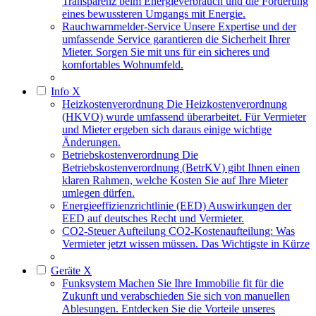
Transparenz beim Energieverbrauch und die Förderung
eines bewussteren Umgangs mit Energie.
Rauchwarnmelder-Service
Unsere Expertise und der
umfassende Service garantieren die Sicherheit Ihrer
Mieter. Sorgen Sie mit uns für ein sicheres und
komfortables Wohnumfeld.
Info
X
Heizkostenverordnung
Die Heizkostenverordnung
(HKVO) wurde umfassend überarbeitet. Für Vermieter
und Mieter ergeben sich daraus einige wichtige
Änderungen.
Betriebskostenverordnung
Die
Betriebskostenverordnung (BetrKV) gibt Ihnen einen
klaren Rahmen, welche Kosten Sie auf Ihre Mieter
umlegen dürfen.
Energieeffizienzrichtlinie (EED)
Auswirkungen der
EED auf deutsches Recht und Vermieter.
CO2-Steuer Aufteilung
CO2-Kostenaufteilung: Was
Vermieter jetzt wissen müssen. Das Wichtigste in Kürze
Geräte
X
Funksystem
Machen Sie Ihre Immobilie fit für die
Zukunft und verabschieden Sie sich von manuellen
Ablesungen. Entdecken Sie die Vorteile unseres