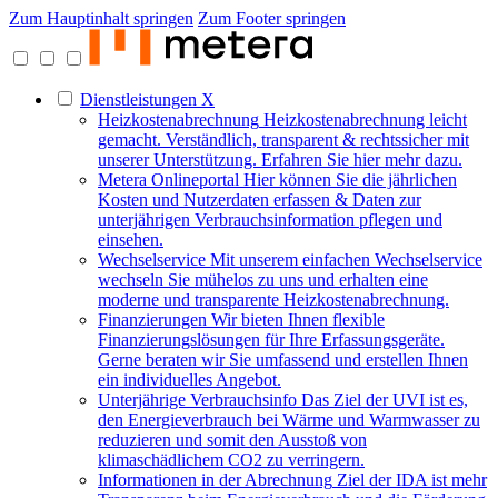
Zum Hauptinhalt springen
Zum Footer springen
Dienstleistungen
X
Heizkostenabrechnung
Heizkostenabrechnung leicht
gemacht. Verständlich, transparent & rechtssicher mit
unserer Unterstützung. Erfahren Sie hier mehr dazu.
Metera Onlineportal
Hier können Sie die jährlichen
Kosten und Nutzerdaten erfassen & Daten zur
unterjährigen Verbrauchsinformation pflegen und
einsehen.
Wechselservice
Mit unserem einfachen Wechselservice
wechseln Sie mühelos zu uns und erhalten eine
moderne und transparente Heizkostenabrechnung.
Finanzierungen
Wir bieten Ihnen flexible
Finanzierungslösungen für Ihre Erfassungsgeräte.
Gerne beraten wir Sie umfassend und erstellen Ihnen
ein individuelles Angebot.
Unterjährige Verbrauchsinfo
Das Ziel der UVI ist es,
den Energieverbrauch bei Wärme und Warmwasser zu
reduzieren und somit den Ausstoß von
klimaschädlichem CO2 zu verringern.
Informationen in der Abrechnung
Ziel der IDA ist mehr