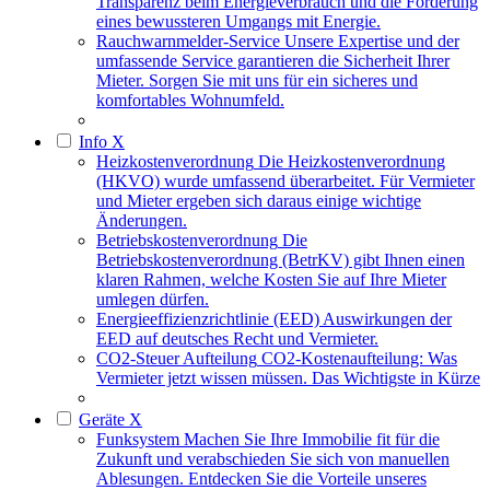
Transparenz beim Energieverbrauch und die Förderung
eines bewussteren Umgangs mit Energie.
Rauchwarnmelder-Service
Unsere Expertise und der
umfassende Service garantieren die Sicherheit Ihrer
Mieter. Sorgen Sie mit uns für ein sicheres und
komfortables Wohnumfeld.
Info
X
Heizkostenverordnung
Die Heizkostenverordnung
(HKVO) wurde umfassend überarbeitet. Für Vermieter
und Mieter ergeben sich daraus einige wichtige
Änderungen.
Betriebskostenverordnung
Die
Betriebskostenverordnung (BetrKV) gibt Ihnen einen
klaren Rahmen, welche Kosten Sie auf Ihre Mieter
umlegen dürfen.
Energieeffizienzrichtlinie (EED)
Auswirkungen der
EED auf deutsches Recht und Vermieter.
CO2-Steuer Aufteilung
CO2-Kostenaufteilung: Was
Vermieter jetzt wissen müssen. Das Wichtigste in Kürze
Geräte
X
Funksystem
Machen Sie Ihre Immobilie fit für die
Zukunft und verabschieden Sie sich von manuellen
Ablesungen. Entdecken Sie die Vorteile unseres