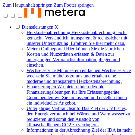
Zum Hauptinhalt springen
Zum Footer springen
Dienstleistungen
X
Heizkostenabrechnung
Heizkostenabrechnung leicht
gemacht. Verständlich, transparent & rechtssicher mit
unserer Unterstützung. Erfahren Sie hier mehr dazu.
Metera Onlineportal
Hier können Sie die jährlichen
Kosten und Nutzerdaten erfassen & Daten zur
unterjährigen Verbrauchsinformation pflegen und
einsehen.
Wechselservice
Mit unserem einfachen Wechselservice
wechseln Sie mühelos zu uns und erhalten eine
moderne und transparente Heizkostenabrechnung.
Finanzierungen
Wir bieten Ihnen flexible
Finanzierungslösungen für Ihre Erfassungsgeräte.
Gerne beraten wir Sie umfassend und erstellen Ihnen
ein individuelles Angebot.
Unterjährige Verbrauchsinfo
Das Ziel der UVI ist es,
den Energieverbrauch bei Wärme und Warmwasser zu
reduzieren und somit den Ausstoß von
klimaschädlichem CO2 zu verringern.
Informationen in der Abrechnung
Ziel der IDA ist mehr