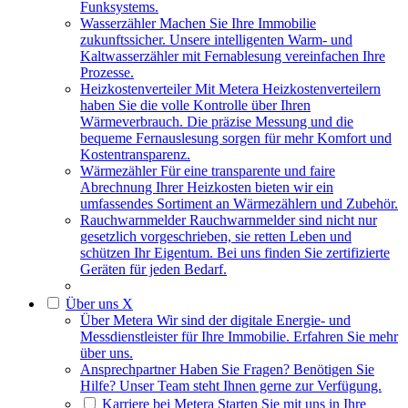
Funksystems.
Wasserzähler
Machen Sie Ihre Immobilie
zukunftssicher. Unsere intelligenten Warm- und
Kaltwasserzähler mit Fernablesung vereinfachen Ihre
Prozesse.
Heizkostenverteiler
Mit Metera Heizkostenverteilern
haben Sie die volle Kontrolle über Ihren
Wärmeverbrauch. Die präzise Messung und die
bequeme Fernauslesung sorgen für mehr Komfort und
Kostentransparenz.
Wärmezähler
Für eine transparente und faire
Abrechnung Ihrer Heizkosten bieten wir ein
umfassendes Sortiment an Wärmezählern und Zubehör.
Rauchwarnmelder
Rauchwarnmelder sind nicht nur
gesetzlich vorgeschrieben, sie retten Leben und
schützen Ihr Eigentum. Bei uns finden Sie zertifizierte
Geräten für jeden Bedarf.
Über uns
X
Über Metera
Wir sind der digitale Energie- und
Messdienstleister für Ihre Immobilie. Erfahren Sie mehr
über uns.
Ansprechpartner
Haben Sie Fragen? Benötigen Sie
Hilfe? Unser Team steht Ihnen gerne zur Verfügung.
Karriere bei Metera
Starten Sie mit uns in Ihre